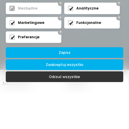
?
?
Profesjonalne
izolacje izotermiczne
Niezbędne
Analityczne
?
?
Marketingowe
Funkcjonalne
?
Preferencje
Zapisz
Zaakceptuj wszystko
Odrzuć wszystkie
IZOLACJE
AGREGATY
Autochłodnicze
Chłodnicze
SERWIS I PRZEGLĄD
KLIMATYZACJA
Agregatów
Pojazdów